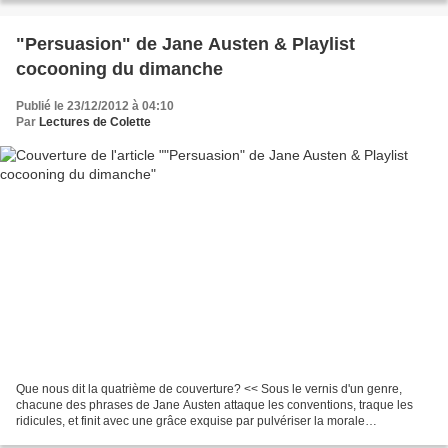
"Persuasion" de Jane Austen & Playlist
cocooning du dimanche
Publié le 23/12/2012 à 04:10
Par
Lectures de Colette
Que nous dit la quatrième de couverture? << Sous le vernis d'un genre,
chacune des phrases de Jane Austen attaque les conventions, traque les
ridicules, et finit avec une grâce exquise par pulvériser la morale
bourgeoise, sans avoir l'air d'y toucher....