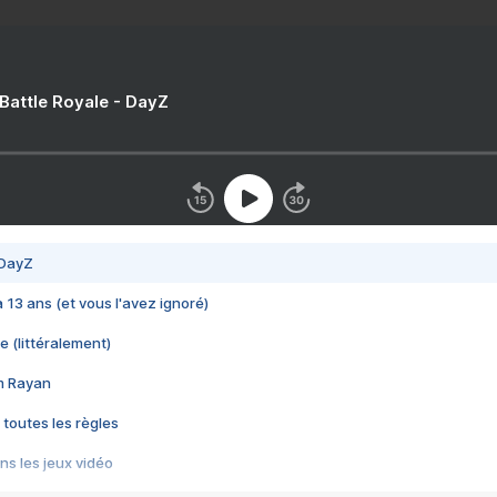
 Battle Royale - DayZ
 DayZ
 a 13 ans (et vous l'avez ignoré)
e (littéralement)
im Rayan
 toutes les règles
s les jeux vidéo