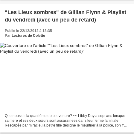
"Les Lieux sombres" de Gillian Flynn & Playlist
du vendredi (avec un peu de retard)
Publié le 22/12/2012 à 13:35
Par
Lectures de Colette
Que nous dit la quatrième de couverture? << Libby Day a sept ans lorsque
sa mère et ses deux sœurs sont assassinées dans leur ferme familiale.
Rescapée par miracle, la petite fille désigne le meurtrier à la police, son frère
Ben, âgé de 15 ans. Ce fait...