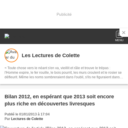
Publicité
MENU
Les Lectures de Colette
< Toute chose vers le néant s'en va, vieillit et râle et trouve le trépas :
l'Homme expire, le fer rouille, le bois pourrit, les murs croulent et le rosier se
défleurit. Même les noms sombreraient dans l'oubli, s'ils ne figuraient dans
les livres : sans la plume qui nous les livre, l'Homme n'est rien que vent
coulis > .... { Master WACE, Chronique des ducs normands. }
Bilan 2012, en espérant que 2013 soit encore
plus riche en découvertes livresques
Publié le 01/01/2013 à 17:04
Par
Lectures de Colette