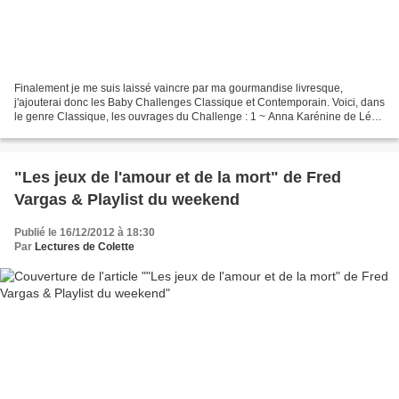
Finalement je me suis laissé vaincre par ma gourmandise livresque,
j'ajouterai donc les Baby Challenges Classique et Contemporain. Voici, dans
le genre Classique, les ouvrages du Challenge : 1 ~ Anna Karénine de Léon
Tolstoï (PAL) 2 ~ Le Joueur d'échecs...
"Les jeux de l'amour et de la mort" de Fred
Vargas & Playlist du weekend
Publié le 16/12/2012 à 18:30
Par
Lectures de Colette