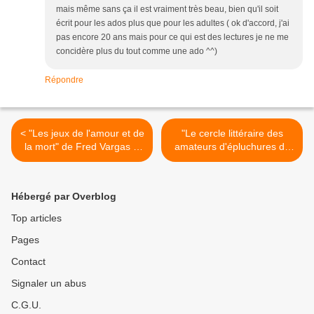
mais même sans ça il est vraiment très beau, bien qu'il soit
écrit pour les ados plus que pour les adultes ( ok d'accord, j'ai
pas encore 20 ans mais pour ce qui est des lectures je ne me
concidère plus du tout comme une ado ^^)
Répondre
< "Les jeux de l'amour et de
"Le cercle littéraire des
la mort" de Fred Vargas &
amateurs d'épluchures de
Playlist du weekend
patates" de Mary Ann
Shaffer & Annie Barrows >
Hébergé par Overblog
Top articles
Pages
Contact
Signaler un abus
C.G.U.