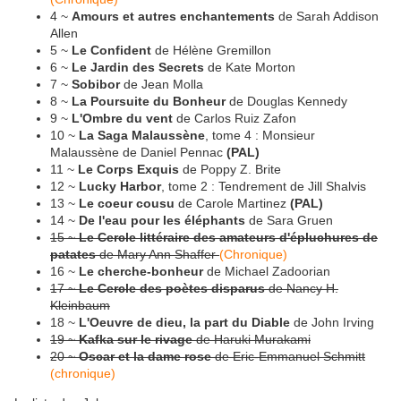
4 ~
Amours et autres enchantements
de Sarah Addison
Allen
5 ~
Le Confident
de Hélène Gremillon
6 ~
Le Jardin des Secrets
de Kate Morton
7 ~
Sobibor
de Jean Molla
8 ~
La Poursuite du Bonheur
de Douglas Kennedy
9 ~
L'Ombre du vent
de Carlos Ruiz Zafon
10 ~
La Saga Malaussène
, tome 4 : Monsieur
Malaussène de Daniel Pennac
(PAL)
11 ~
Le Corps Exquis
de Poppy Z. Brite
12 ~
Lucky Harbor
, tome 2 : Tendrement de Jill Shalvis
13 ~
Le coeur cousu
de Carole Martinez
(PAL)
14 ~
De l'eau pour les éléphants
de Sara Gruen
15 ~
Le Cercle littéraire des amateurs d'épluchures de
patates
de Mary Ann Shaffer
(Chronique)
16 ~
Le cherche-bonheur
de Michael Zadoorian
17 ~
Le Cercle des poètes disparus
de Nancy H.
Kleinbaum
18 ~
L'Oeuvre de dieu, la part du Diable
de John Irving
19 ~
Kafka sur le rivage
de Haruki Murakami
20 ~
Oscar et la dame rose
de Eric-Emmanuel Schmitt
(chronique)