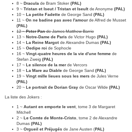
8 ~
Dracula
de Bram Stoker
(PAL)
9 ~
Tristan et Iseut / Tristan et Iseult
de Anonyme
(PAL)
10 ~
La petite Fadette
de George Sand
(PAL)
11 ~
On ne badine pas avec l'amour
de Alfred de Musset
(PAL)
12 ~
Peter Pan
de James Matthew Barrie
13 ~
Notre-Dame de Paris
de Victor Hugo
(PAL)
14 ~
La Reine Margot
de Alexandre Dumas
(PAL)
15 ~
Oedipe roi
de Sophocle
16 ~
Vingt-quatre heures de la vie d'une femme
de
Stefan Zweig
(PAL)
17 ~
Le silence de la mer
de Vercors
18 ~
La Mare au Diable
de George Sand
(PAL)
19 ~
Vingt mille lieues sous les mers
de Jules Verne
(PAL)
20 ~
Le portrait de Dorian Gray
de Oscar Wilde
(PAL)
La liste des Jokers :
1 ~
Autant en emporte le vent
, tome 3 de Margaret
Mitchell
2 ~
Le Comte de Monte-Cristo
, tome 2 de Alexandre
Dumas
(PAL)
3 ~
Orgueil et Préjugés
de Jane Austen (
PAL)