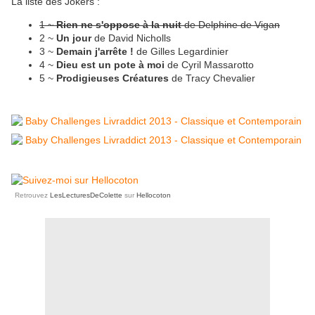
La liste des Jokers :
1 ~
Rien ne s'oppose à la nuit
de Delphine de Vigan
2 ~
Un jour
de David Nicholls
3 ~
Demain j'arrête !
de Gilles Legardinier
4 ~
Dieu est un pote à moi
de Cyril Massarotto
5 ~
Prodigieuses Créatures
de Tracy Chevalier
Retrouvez
LesLecturesDeColette
sur
Hellocoton