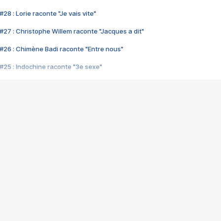
28 : Lorie raconte "Je vais vite"
#27 : Christophe Willem raconte "Jacques a dit"
#26 : Chimène Badi raconte "Entre nous"
#25 : Indochine raconte "3e sexe"
#24 : Zaho raconte "C'est chelou"
#23 : Patrick Bruel raconte "Au café des délices"
#22 : Kyo raconte "Le chemin"
#21 : Nolwenn Leroy raconte "Cassé"
#20 : Patrick Hernandez raconte "Born to be alive"
#19 : Lorie raconte "Près de moi"
#18 : Michael Jones raconte "A nos actes manqués" (avec Jean-Jacque
#17 : Khaled raconte "Aïcha"