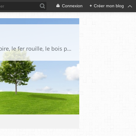
Connexion
+
Créer mon blog
< Toute chose vers le néant s'en va, vieillit et râle et trouve le trépas : l'Homme expire, le fer rouille, le bois pourrit, les murs croulent et le rosier se défleurit. Même les noms sombreraient dans l'oubli, s'ils ne figuraient dans les livres : sans la plume qui nous les livre, l'Homme n'est rien que vent coulis > .... { Master WACE, Chronique des ducs normands. }