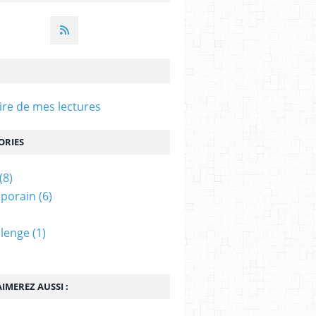
e de mes lectures
ORIES
(8)
porain
(6)
)
llenge
(1)
)
IMEREZ AUSSI :