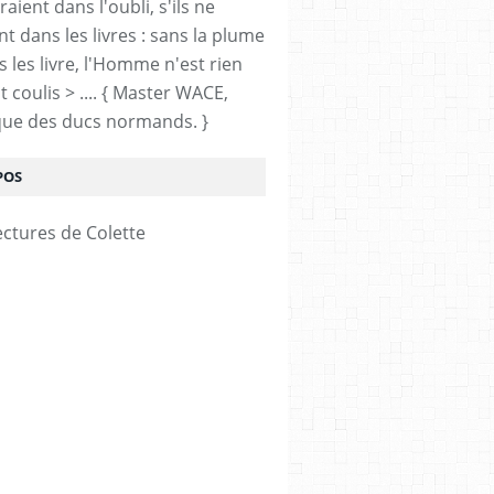
ient dans l'oubli, s'ils ne
nt dans les livres : sans la plume
 les livre, l'Homme n'est rien
 coulis > .... { Master WACE,
ue des ducs normands. }
POS