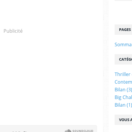
PAGES
Publicité
Sommair
CATÉG
Thriller
Contem
Bilan
(3
Big Cha
Bilan
(1
VOUS A