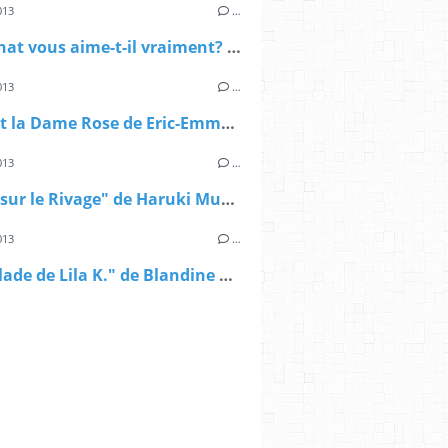
013
…
Votre chat vous aime-t-il vraiment? d'Eric-Emmanuel Schmitt
013
…
Oscar et la Dame Rose de Eric-Emmanuel Schmitt
013
…
"Kafka sur le Rivage" de Haruki Murakami
013
…
"La Ballade de Lila K." de Blandine Le Callet