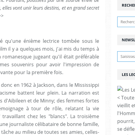
RECHE
 elles vont unir leurs destins, et en grand secret
>>
NEWSL
té qu'une énième lectrice tombée sous le
film il y a quelques mois, j'ai mis du temps à
on romanesque jugeant qu'il était préférable
mes souvenirs pour avoir l'impression de
vante pour la première fois.
LES LE
onc en 1962 à Jackson, dans le Mississippi
acisme battent leur plein. La narration est
< Toute
es d'Aibileen et de Minny; des femmes fortes
vieillit 
émoignage à tour de rôle, relatant la vie
l'Homme 
travaillant chez les "blancs". La troisième
pourrit,
eune journaliste célibataire de bonne famille,
se défl
tâche au milieu de toutes ses amies, celles-