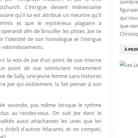
sombrera
tchurch. L'intrigue devient intéressante
figuraie
uvre qu'il lui est attribué un meurtre qu'il
qui nous
mmis et que le mystérieux plagiaire a
que vent
erandi afin de brouiller les pistes. Joe se
Chroniq
r l'identité de son homologue et l'intrigue
e rebondissements.
À PRO
rs la voix de Joe d'un point de vue interne
d'un point de vue omniscient notamment
 vie de Sally, une jeune femme sans histoires
e Joe qui visiblement, la fait penser à son
ule seconde, pas même lorsque le rythme
 plus au rendez-vous. On suit Joe dans le
alités aussi attachantes les unes que les
 (très!) d'autres hilarants, et on compati,
ué?