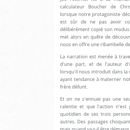
calculateur Boucher de Chris
lorsque notre protagoniste déco
est sûr de ne pas avoir co
délibérément copié son modus op
met alors en quête de découvri
nous en offre une ribambelle d
La narration est menée à trave
d'une part, et de l'auteur 
lorsqu'il nous introduit dans la
ayant tendance à materner notr
frère défunt.
Et on ne s'ennuie pas une se
ralentie et que l'action n'est
quotidien de ses trois personn
autres. Des passages choquants
mais quand va-t-il être démasq