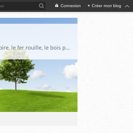
Connexion
+
Créer mon blog
< Toute chose vers le néant s'en va, vieillit et râle et trouve le trépas : l'Homme expire, le fer rouille, le bois pourrit, les murs croulent et le rosier se défleurit. Même les noms sombreraient dans l'oubli, s'ils ne figuraient dans les livres : sans la plume qui nous les livre, l'Homme n'est rien que vent coulis > .... { Master WACE, Chronique des ducs normands. }