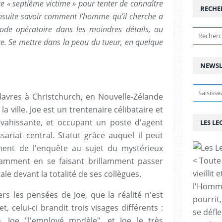
te « septième victime » pour tenter de connaître
RECHE
 ensuite savoir comment l’homme qu’il cherche a
de opératoire dans les moindres détails, au
dre. Se mettre dans la peau du tueur, en quelque
NEWSL
avres à Christchurch, en Nouvelle-Zélande
la ville. Joe est un trentenaire célibataire et
nvahissante, et occupant un poste d'agent
LES LE
ariat central. Statut grâce auquel il peut
ment de l'enquête au sujet du mystérieux
< Toute
tamment en se faisant brillamment passer
vieillit 
le devant la totalité de ses collègues.
l'Homme 
rs les pensées de Joe, que la réalité n'est
pourrit,
t, celui-ci brandit trois visages différents :
se défl
, Joe "l'employé modèle", et Joe le très