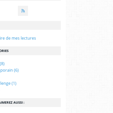
e de mes lectures
ORIES
(8)
porain
(6)
)
llenge
(1)
)
IMEREZ AUSSI :