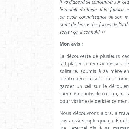
il va d’abord se concentrer sur cet
le mobile du tueur. Il lui faudra
pu avoir connaissance de son mo
point de leurrer les forces de l’or
sorte : ça, il connaît! >>
Mon avis :
La découverte de plusieurs cad
fait planer la peur au dessus de 
solitaire, soumis à sa mère e
d'entretien au sein du commiss
garder un œil sur le déroule
tueur en toute discrétion, no
pour victime de déficience menta
Nous découvrons alors, à trave
pas aussi simple que ça. En effe
Joe l'éternel fils à sa maman