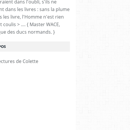
ient dans l'oubli, s'ils ne
nt dans les livres : sans la plume
 les livre, l'Homme n'est rien
 coulis > .... { Master WACE,
ue des ducs normands. }
POS