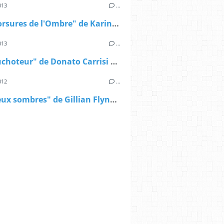
013
…
"Les Morsures de l'Ombre" de Karine Giebel
013
…
"Le Chuchoteur" de Donato Carrisi & Playlist
012
…
"Les Lieux sombres" de Gillian Flynn & Playlist du vendredi (avec un peu de retard)